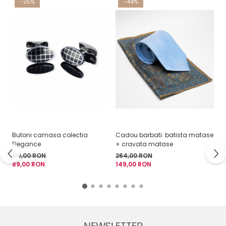
-25%
-44%
Fulare / Esarfe
Butoni camasa colectia
Cadou barbati: batista matase
Bu
Elegance
+ cravata matase
- 
119,00 RON
264,00 RON
11
89,00 RON
149,00 RON
8