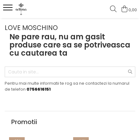
0,00
BARBATI
FEMEI
LOVE MOSCHINO
Cadouri pentru barbati
Accesorii
Ne pare rau, nu am gasit
produse care sa se potriveasca
Costume
Curele
cu cautarea ta
Sacouri
Alte Accesorii
Batiste
Bratari
Pentru mai multe informatii te rog sa ne contactezi la numarul
de telefon
0756616151
Butoni camasa
Caciuli / Palarii
Ceremonie
Promotii
Papioane
Cravate
Curele / Portofele