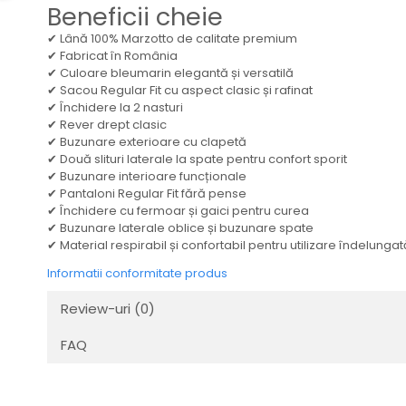
Beneficii cheie
✔ Lână 100% Marzotto de calitate premium
✔ Fabricat în România
✔ Culoare bleumarin elegantă și versatilă
✔ Sacou Regular Fit cu aspect clasic și rafinat
✔ Închidere la 2 nasturi
✔ Rever drept clasic
✔ Buzunare exterioare cu clapetă
✔ Două slituri laterale la spate pentru confort sporit
✔ Buzunare interioare funcționale
✔ Pantaloni Regular Fit fără pense
✔ Închidere cu fermoar și gaici pentru curea
✔ Buzunare laterale oblice și buzunare spate
✔ Material respirabil și confortabil pentru utilizare îndelungat
Informatii conformitate produs
Review-uri
(0)
FAQ