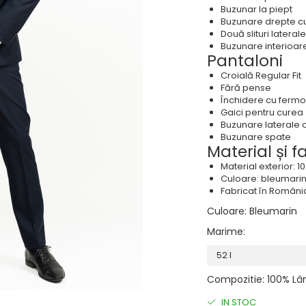
Buzunar la piept
Buzunare drepte c
Două slituri lateral
Buzunare interioar
Pantaloni
Croială Regular Fit
Fără pense
Închidere cu fermo
Gaici pentru curea
Buzunare laterale o
Buzunare spate
Material și f
Material exterior: 
Culoare: bleumari
Fabricat în Români
Culoare
:
Bleumarin
Marime
:
Compozitie
:
100% Lâ
IN STOC