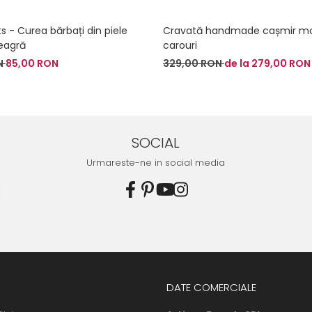
ts - Curea bărbați din piele
Cravată handmade cașmir m
eagră
carouri
N
85,00 RON
329,00 RON
de la 279,00 RON
SOCIAL
Urmareste-ne in social media
DATE COMERCIALE