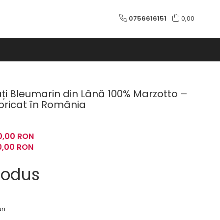
0756616151
0,00
i Bleumarin din Lână 100% Marzotto –
abricat în România
0,00 RON
0,00
RON
rodus
ri