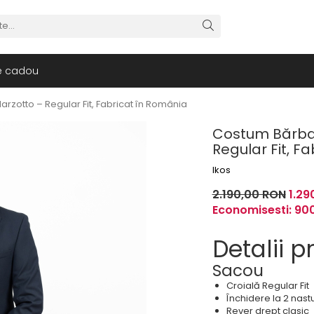
e cadou
rzotto – Regular Fit, Fabricat în România
Costum Bărbaț
Regular Fit, F
Ikos
2.190,00 RON
1.29
Economisesti:
90
Detalii p
Sacou
Croială Regular Fit
Închidere la 2 nastu
Rever drept clasic