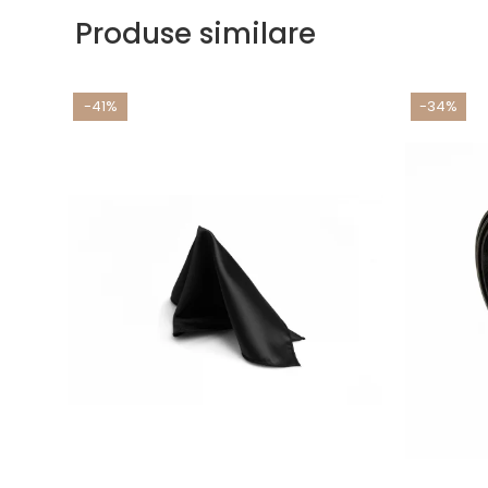
Produse similare
-41%
-34%