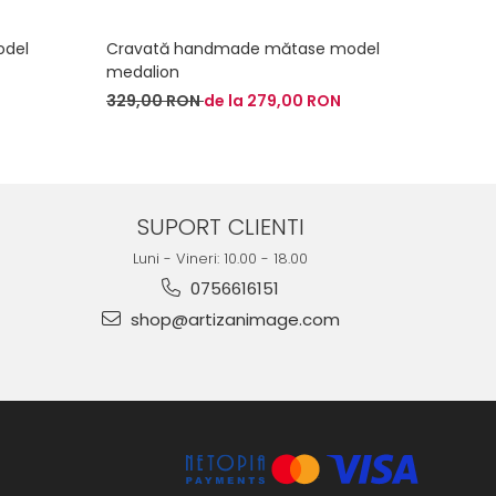
odel
Cravată handmade mătase model
Crava
medalion
uni
329,00 RON
de la 279,00 RON
329,
SUPORT CLIENTI
Luni - Vineri: 10.00 - 18.00
0756616151
shop@artizanimage.com