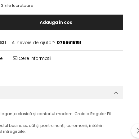
- 3 zile lucratoare
Adauga in cos
52I
Ai nevoie de ajutor?
0756616151
te
Cere informatii
eganța clasică și confortul modern. Croiala Regular Fit
ul business, cât și pentru nunți, ceremonii, întâlniri
ntregii zile.