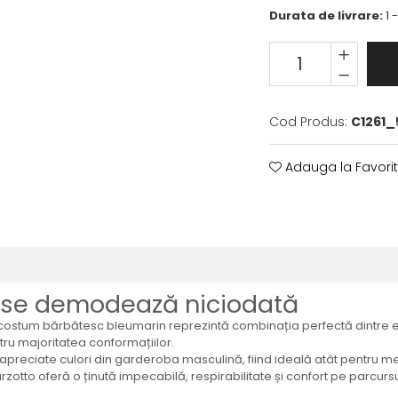
Durata de livrare:
1 
Cod Produs:
C1261_
Adauga la Favori
 se demodează niciodată
t costum bărbătesc bleumarin reprezintă combinația perfectă dintre el
ntru majoritatea conformațiilor.
apreciate culori din garderoba masculină, fiind ideală atât pentru medi
to oferă o ținută impecabilă, respirabilitate și confort pe parcursul î