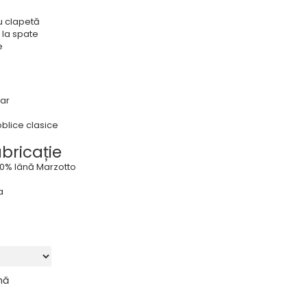
u clapetă
e la spate
e
ar
blice clasice
abricație
100% lână Marzotto
n
a
nă