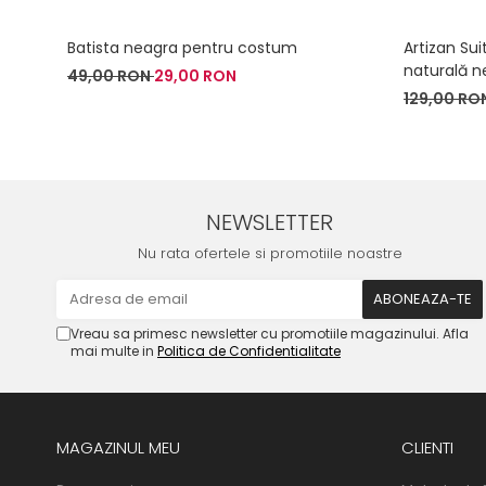
Batista neagra pentru costum
Artizan Sui
naturală n
49,00 RON
29,00 RON
129,00 RO
NEWSLETTER
Nu rata ofertele si promotiile noastre
Vreau sa primesc newsletter cu promotiile magazinului. Afla
mai multe in
Politica de Confidentialitate
MAGAZINUL MEU
CLIENTI