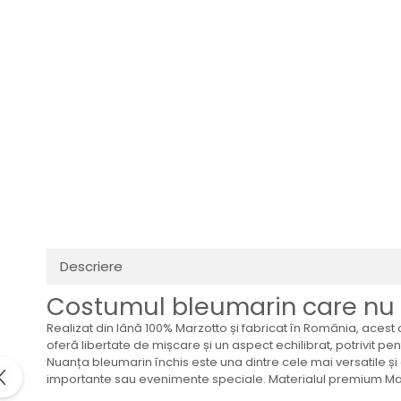
Descriere
Costumul bleumarin care nu
Realizat din lână 100% Marzotto și fabricat în România, aces
oferă libertate de mișcare și un aspect echilibrat, potrivit pe
Nuanța bleumarin închis este una dintre cele mai versatile și 
importante sau evenimente speciale. Materialul premium Marzot