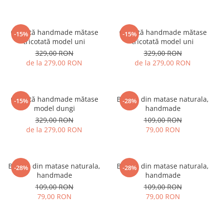
Cravată handmade mătase
Cravată handmade mătase
-15%
-15%
tricotată model uni
tricotată model uni
329,00 RON
329,00 RON
de la 279,00 RON
de la 279,00 RON
Cravată handmade mătase
Batista din matase naturala,
-15%
-28%
model dungi
handmade
329,00 RON
109,00 RON
de la 279,00 RON
79,00 RON
Batista din matase naturala,
Batista din matase naturala,
-28%
-28%
handmade
handmade
109,00 RON
109,00 RON
79,00 RON
79,00 RON