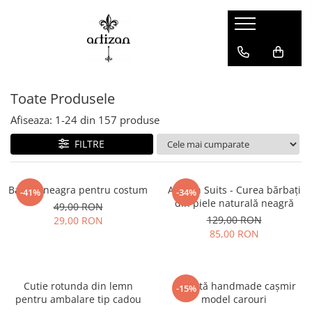
BARBATI
FEMEI
Cadouri pentru barbati
Accesorii
Toate Produsele
Costume
Curele
Sacouri
Afiseaza:
1-
24
din
157
produse
Alte Accesorii
FILTRE
Batiste
Bratari
Batista neagra pentru costum
Artizan Suits - Curea bărbați
-41%
-34%
din piele naturală neagră
Butoni camasa
49,00 RON
129,00 RON
29,00 RON
Caciuli / Palarii
85,00 RON
Ceremonie
Papioane
Cutie rotunda din lemn
Cravată handmade cașmir
Cravate
-15%
pentru ambalare tip cadou
model carouri
Curele / Portofele