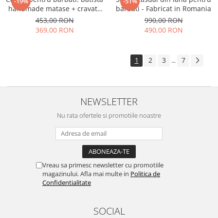
-19%
-51%
handmade matase + cravata
barbati - Fabricat in Romania
handmade matase
453,00 RON
990,00 RON
369,00 RON
490,00 RON
1
2
3
7
...
NEWSLETTER
Nu rata ofertele si promotiile noastre
Vreau sa primesc newsletter cu promotiile
magazinului. Afla mai multe in
Politica de
Confidentialitate
SOCIAL