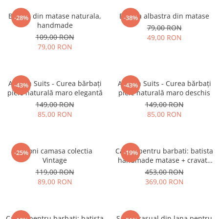
Batista din matase naturala,
Batista albastra din matase
-28%
-38%
handmade
79,00 RON
109,00 RON
49,00 RON
79,00 RON
Artizan Suits - Curea bărbați
Artizan Suits - Curea bărbați
-43%
-43%
piele naturală maro elegantă
piele naturală maro deschis
149,00 RON
149,00 RON
85,00 RON
85,00 RON
Butoni camasa colectia
Cadou pentru barbati: batista
-25%
-19%
Vintage
handmade matase + cravata
handmade matase
119,00 RON
453,00 RON
89,00 RON
369,00 RON
Cadou pentru barbati: batista
Sacou casual din lana pentru