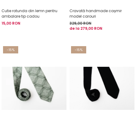
Cutie rotunda din lemn pentru
Cravată handmade cașmir
ambalare tip cadou
model carouri
15,00 RON
329,00 RON
de la 279,00 RON
-15%
-15%