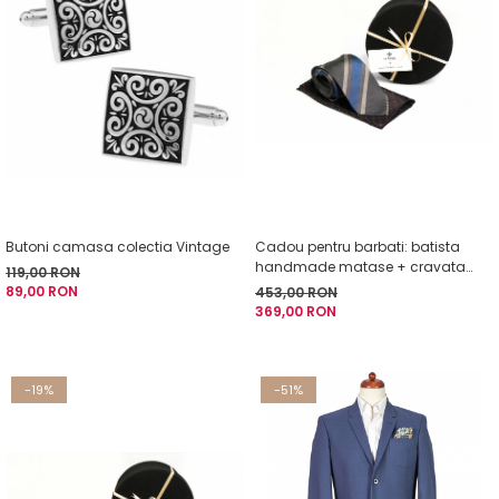
Butoni camasa colectia Vintage
Cadou pentru barbati: batista
handmade matase + cravata
119,00 RON
handmade matase
89,00 RON
453,00 RON
369,00 RON
-19%
-51%