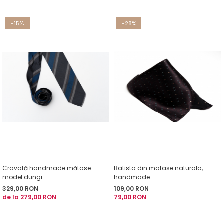
-15%
-28%
Cravată handmade mătase
Batista din matase naturala,
model dungi
handmade
329,00 RON
109,00 RON
de la 279,00 RON
79,00 RON