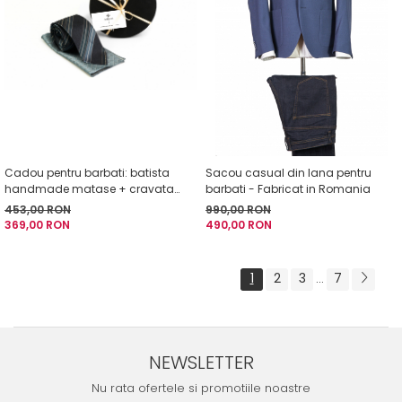
Cadou pentru barbati: batista
Sacou casual din lana pentru
handmade matase + cravata
barbati - Fabricat in Romania
handmade matase
453,00 RON
990,00 RON
369,00 RON
490,00 RON
1
2
3
7
...
NEWSLETTER
Nu rata ofertele si promotiile noastre