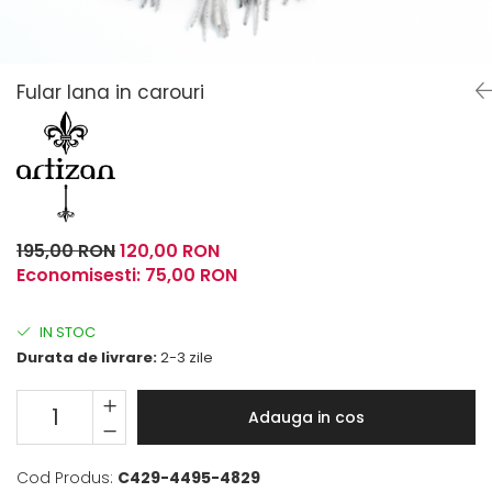
Fulare / Esarfe
Fular lana in carouri
195,00 RON
120,00 RON
Economisesti:
75,00
RON
IN STOC
Durata de livrare:
2-3 zile
Adauga in cos
Cod Produs:
C429-4495-4829