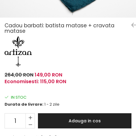
Fulare / Esarfe
Cadou barbati: batista matase + cravata
matase
264,00 RON
149,00 RON
Economisesti:
115,00
RON
IN STOC
Durata de livrare:
1 - 2 zile
Adauga in cos