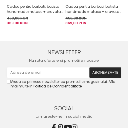
Cadou pentru barbati: batista
Cadou pentru barbati: batista
Ca
handmade matase + cravata
handmade matase + cravata
4
handmade matase
handmade matase
2
453,00 RON
453,00 RON
369,00 RON
369,00 RON
NEWSLETTER
Nu rata ofertele si promotiile noastre
Vreau sa primesc newsletter cu promotiile magazinului. Afla
mai multe in
Politica de Confidentialitate
SOCIAL
Urmareste-ne in social media