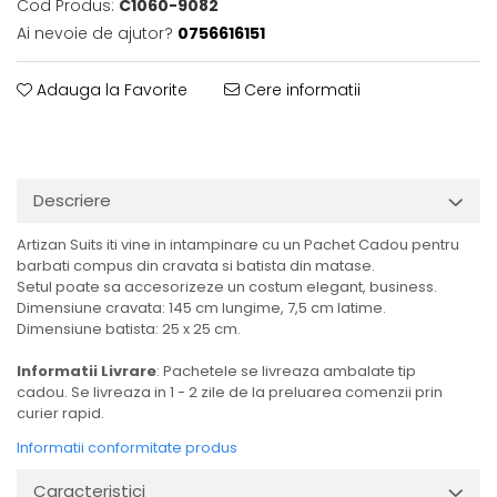
Cod Produs:
C1060-9082
Ai nevoie de ajutor?
0756616151
Adauga la Favorite
Cere informatii
Descriere
Artizan Suits iti vine in intampinare cu un Pachet Cadou pentru
barbati compus din cravata si batista din matase.
Setul poate sa accesorizeze un costum elegant, business.
Dimensiune cravata: 145 cm lungime, 7,5 cm latime.
Dimensiune batista: 25 x 25 cm.
Informatii Livrare
: Pachetele se livreaza ambalate tip
cadou. Se livreaza in 1 - 2 zile de la preluarea comenzii prin
curier rapid.
Informatii conformitate produs
Caracteristici