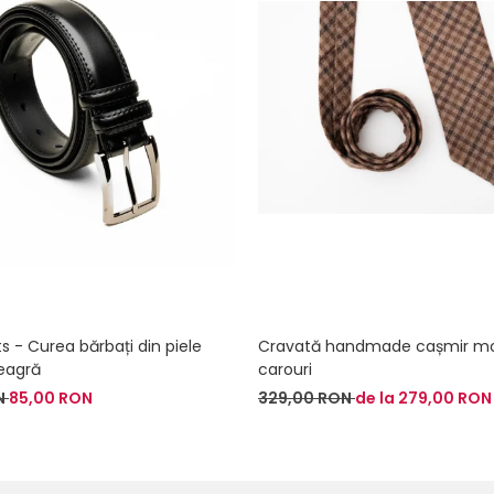
ts - Curea bărbați din piele
Cravată handmade cașmir m
eagră
carouri
N
85,00 RON
329,00 RON
de la 279,00 RON