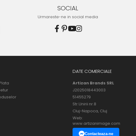
SOCIAL
Urmareste-ne in social media
DATE COMERCIALE
Plata
Artizan Brands SRL
Retur
J2025018443003
oduselor
51455279
Str.Unirii nr.8
Cluj-Napoca, Cluj
Web:
www.artizanimage.com
Contacteaza-ne