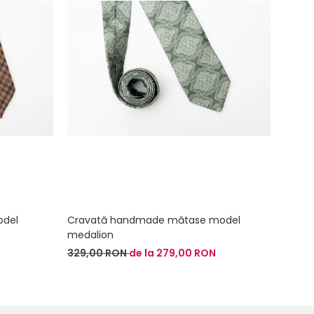
odel
Cravată handmade mătase model
Crava
medalion
uni
329,00 RON
de la 279,00 RON
329,