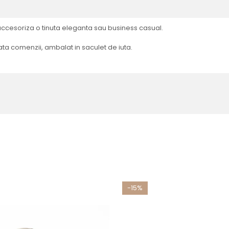
 accesoriza o tinuta eleganta sau business casual.
 data comenzii, ambalat in saculet de iuta.
-15%