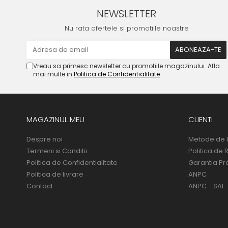
NEWSLETTER
Nu rata ofertele si promotiile noastre
Vreau sa primesc newsletter cu promotiile magazinului. Afla
mai multe in
Politica de Confidentialitate
MAGAZINUL MEU
CLIENTI
Despre noi
Metode de 
Termeni si Conditii
Politica de 
Politica de Confidentialitate
Garantia Pr
Politica de livrare
ANPC
Contact
ANPC - SAL