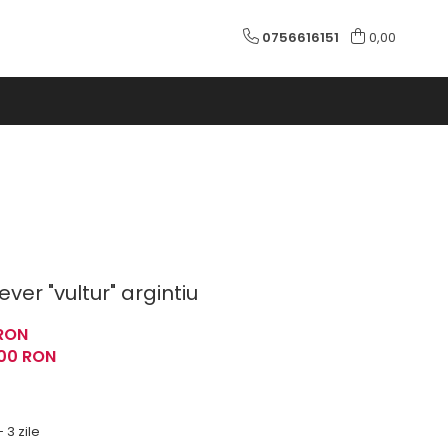
0756616151
0,00
ever "vultur" argintiu
RON
,00
RON
 3 zile