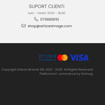
SUPORT CLIENTI
Luni - Vineri: 10.00 - 18.00
0756616151
shop@artizanimage.com
Copyright Artizan Brands SRL 2021 - 2025. All Rights Reserved
Platforma E-commerce by Gomag