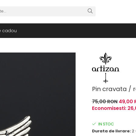
e cadou
Pin cravata / r
75,00 RON
49,00 
Economisesti:
26
IN STOC
Durata de livrare:
2 -