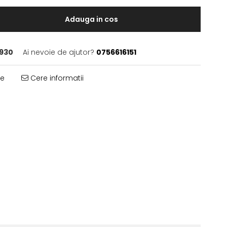
Adauga in cos
930
Ai nevoie de ajutor?
0756616151
te
Cere informatii