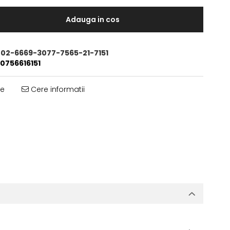
Adauga in cos
2-6669-3077-7565-21-7151
0756616151
te
Cere informatii