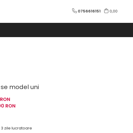
0756616151
0,00
se model uni
 RON
00
RON
- 3 zile lucratoare