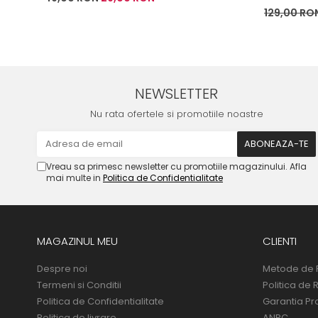
129,00 RO
NEWSLETTER
Nu rata ofertele si promotiile noastre
Vreau sa primesc newsletter cu promotiile magazinului. Afla
mai multe in
Politica de Confidentialitate
MAGAZINUL MEU
CLIENTI
Despre noi
Metode de 
Termeni si Conditii
Politica de 
Politica de Confidentialitate
Garantia Pr
Politica de livrare
ANPC