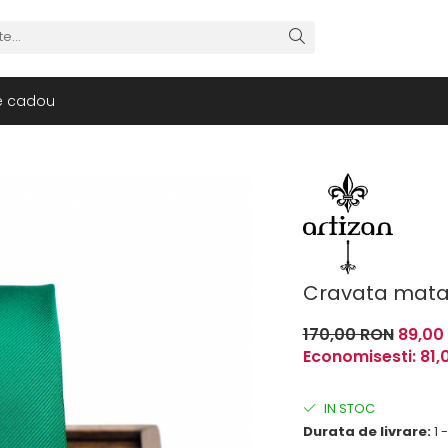
e cadou
Cravata mata
170,00 RON
89,00
Economisesti:
81,
IN STOC
Durata de livrare:
1 