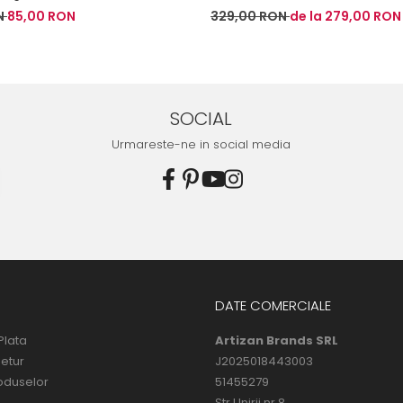
N
85,00 RON
329,00 RON
de la 279,00 RON
SOCIAL
Urmareste-ne in social media
DATE COMERCIALE
Plata
Artizan Brands SRL
Retur
J2025018443003
oduselor
51455279
Str.Unirii nr.8