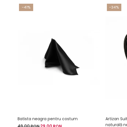
-41%
-34%
Batista neagra pentru costum
Artizan Sui
naturală n
49,00 RON
29,00 RON