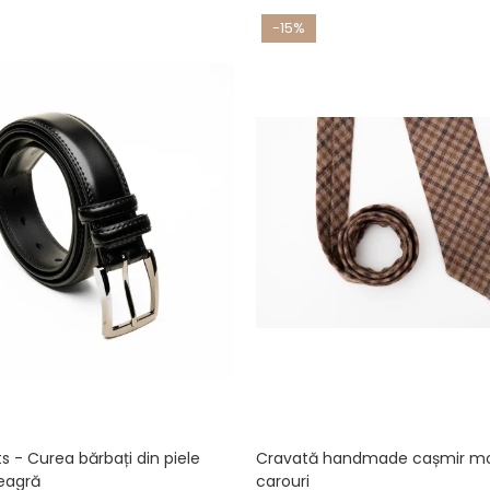
-15%
ts - Curea bărbați din piele
Cravată handmade cașmir m
eagră
carouri