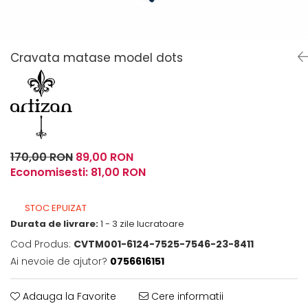
Fulare / Esarfe
Cravata matase model dots
170,00 RON
89,00 RON
Economisesti:
81,00
RON
STOC EPUIZAT
Durata de livrare:
1 - 3 zile lucratoare
Cod Produs:
CVTM001-6124-7525-7546-23-8411
Ai nevoie de ajutor?
0756616151
Adauga la Favorite
Cere informatii