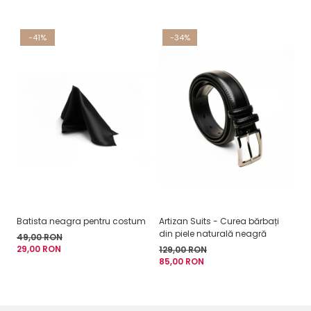
-41%
-34%
Batista neagra pentru costum
Artizan Suits - Curea bărbați
C
din piele naturală neagră
mo
49,00 RON
29,00 RON
129,00 RON
3
85,00 RON
de