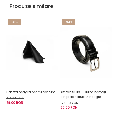
Produse similare
-41%
-34%
Batista neagra pentru costum
Artizan Suits - Curea bărbați
C
din piele naturală neagră
m
49,00 RON
29,00 RON
129,00 RON
3
85,00 RON
de