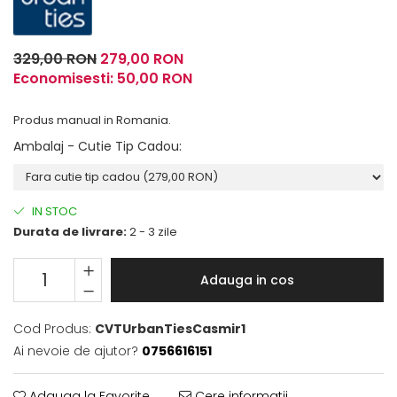
Fulare / Esarfe
329,00 RON
279,00 RON
Economisesti:
50,00
RON
Produs manual in Romania.
Ambalaj - Cutie Tip Cadou
:
IN STOC
Durata de livrare:
2 - 3 zile
Adauga in cos
Cod Produs:
CVTUrbanTiesCasmir1
Ai nevoie de ajutor?
0756616151
Adauga la Favorite
Cere informatii