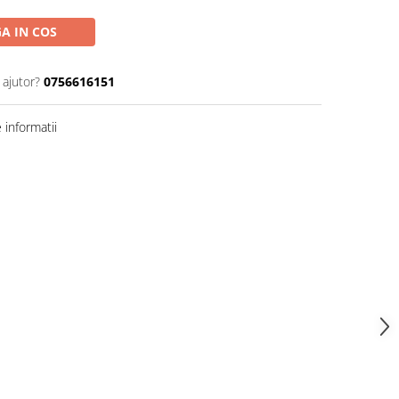
A IN COS
 ajutor?
0756616151
informatii