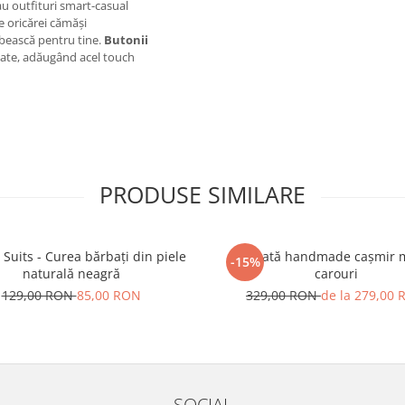
au outfituri smart-casual
e oricărei cămăși
orbească pentru tine.
Butonii
tate, adăugând acel touch
PRODUSE SIMILARE
 Suits - Curea bărbați din piele
Cravată handmade cașmir 
-15%
naturală neagră
carouri
129,00 RON
85,00 RON
329,00 RON
de la 279,00
SOCIAL