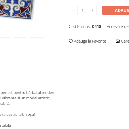
ADAUG
Cod Produs:
C418
Ai nevoie de
Adauga la Favorite
Cere 
l perfect pentru bărbatul modern
i vibrante și un model artistic,
rabilă.
(albastru, alb, roșu)
rtabilă