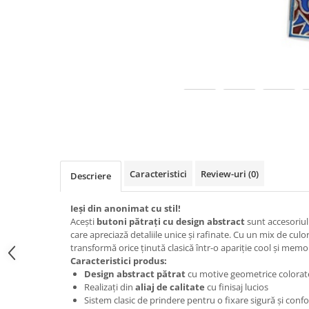
Fulare / Esarfe
Caracteristici
Review-uri
(0)
Descriere
Ieși din anonimat cu stil!
Acești
butoni pătrați cu design abstract
sunt accesoriu
care apreciază detaliile unice și rafinate. Cu un mix de culor
transformă orice ținută clasică într-o apariție cool și memo
Caracteristici produs:
Design abstract pătrat
cu motive geometrice colorate 
Realizați din
aliaj de calitate
cu finisaj lucios
Sistem clasic de prindere pentru o fixare sigură și confo