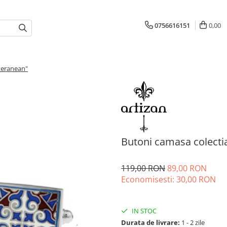
0756616151
0,00
teranean"
Butoni camasa colecti
119,00 RON
89,00 RON
Economisesti:
30,00
RON
IN STOC
Durata de livrare:
1 - 2 zile