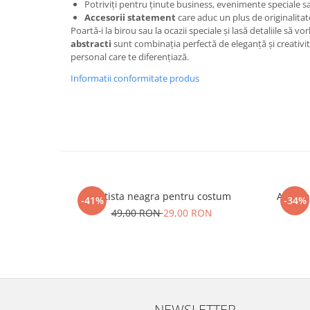
Potriviți pentru ținute business, evenimente speciale s
Accesorii statement
care aduc un plus de originalitat
Poartă-i la birou sau la ocazii speciale și lasă detaliile să v
abstracti
sunt combinația perfectă de eleganță și creativi
personal care te diferențiază.
Informatii conformitate produs
Batista neagra pentru costum
Artizan
-41%
-34%
49,00 RON
29,00 RON
NEWSLETTER