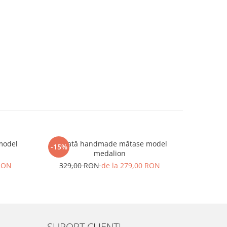
model
Cravată handmade mătase model
Cravată h
-15%
-15%
medalion
 RON
329,00 RON
de la 279,00 RON
329,
SUPORT CLIENTI