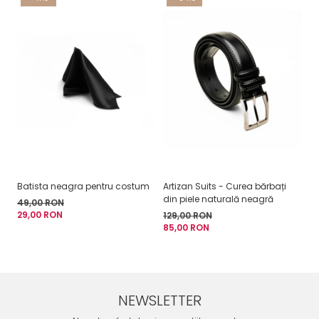
Batista neagra pentru costum
Artizan Suits - Curea bărbați
C
din piele naturală neagră
mo
49,00 RON
29,00 RON
129,00 RON
3
85,00 RON
de
NEWSLETTER