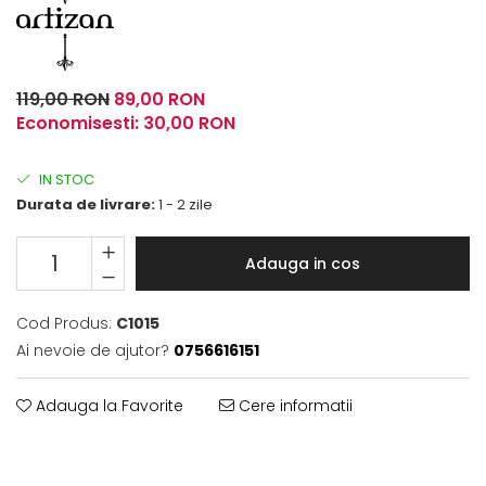
Fulare / Esarfe
119,00 RON
89,00 RON
Economisesti:
30,00
RON
IN STOC
Durata de livrare:
1 - 2 zile
Adauga in cos
Cod Produs:
C1015
Ai nevoie de ajutor?
0756616151
Adauga la Favorite
Cere informatii