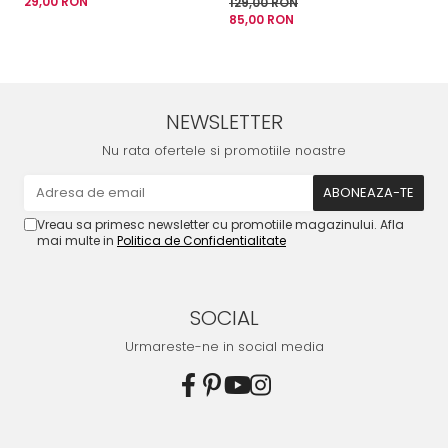
29,00 RON
129,00 RON
3
85,00 RON
de
NEWSLETTER
Nu rata ofertele si promotiile noastre
Vreau sa primesc newsletter cu promotiile magazinului. Afla
mai multe in
Politica de Confidentialitate
SOCIAL
Urmareste-ne in social media