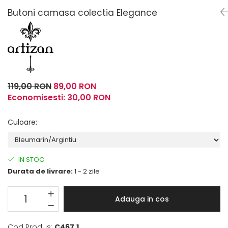
Butoni camasa colectia Elegance
Fulare / Esarfe
119,00 RON
89,00 RON
Economisesti:
30,00
RON
Culoare
:
IN STOC
Durata de livrare:
1 - 2 zile
Adauga in cos
Cod Produs:
C467.1