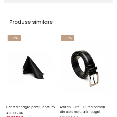
Produse similare
-41%
-34%
Batista neagra pentru costum
Artizan Suits - Curea bărbați
C
din piele naturală neagră
mo
49,00 RON