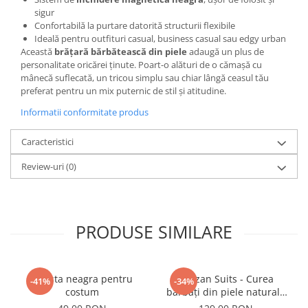
sigur
Confortabilă la purtare datorită structurii flexibile
Ideală pentru outfituri casual, business casual sau edgy urban
Această
brățară bărbătească din piele
adaugă un plus de
personalitate oricărei ținute. Poart-o alături de o cămașă cu
mânecă suflecată, un tricou simplu sau chiar lângă ceasul tău
preferat pentru un mix puternic de stil și atitudine.
Informatii conformitate produs
Caracteristici
Review-uri
(0)
PRODUSE SIMILARE
Batista neagra pentru
Artizan Suits - Curea
-41%
-34%
costum
bărbați din piele naturală
neagră