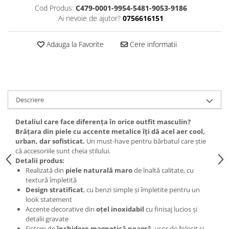
Cod Produs:
C479-0001-9954-5481-9053-9186
Ai nevoie de ajutor?
0756616151
Adauga la Favorite
Cere informatii
Descriere
Detaliul care face diferența în orice outfit masculin?
Brățara din piele cu accente metalice îți dă acel aer cool,
urban, dar sofisticat.
Un must-have pentru bărbatul care știe
că accesoriile sunt cheia stilului.
Detalii produs:
Realizată din
piele naturală maro
de înaltă calitate, cu
textură împletită
Design stratificat
, cu benzi simple și împletite pentru un
look statement
Accente decorative din
oțel inoxidabil
cu finisaj lucios și
detalii gravate
Sistem de
închidere magnetică neagră
, ușor de folosit și