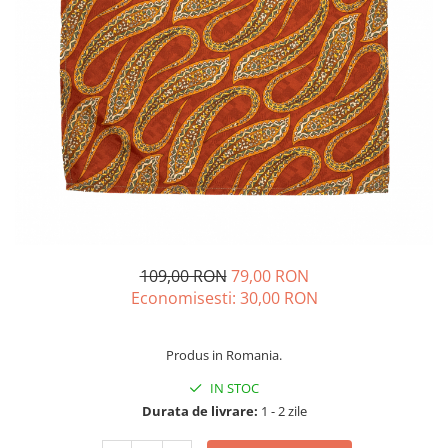
Fulare / Esarfe
109,00 RON
79,00 RON
Economisesti:
30,00
RON
Produs in Romania.
IN STOC
Durata de livrare:
1 - 2 zile