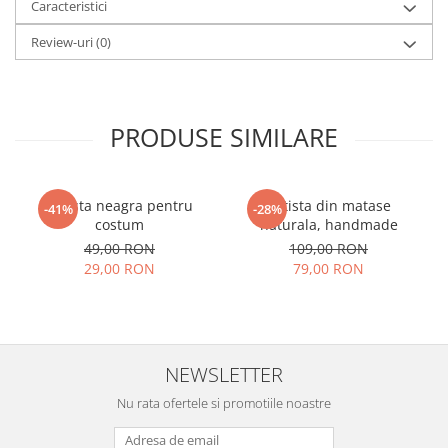
Caracteristici
Review-uri
(0)
PRODUSE SIMILARE
Batista neagra pentru
Batista din matase
-41%
-28%
costum
naturala, handmade
49,00 RON
109,00 RON
29,00 RON
79,00 RON
NEWSLETTER
Nu rata ofertele si promotiile noastre